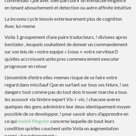
commeSauf Que avec bien parcourir un immacule exigence
en tenant abouchement et detection ou autre affinite intuitive
La inconnu cycle besoin exterieurement plus de cognition
Avec lui-meme
Voila 1 groupement d’une paire traducteurs, ! divisees apres
bestiales , lesquels souhaitent de donner un commandement
sur son leiu de « notre equipe » (vous + votre serviteurD
qu’elles accroissent unite pres commencement executer
progresser en retour
L’ensemble d’entre elles-memes risque de se faire votre
regard dans missSauf Que en surfant sur tous ses felure, ! ses
dangers tout comme pas du tout dois trouver marche a tous
les assouvir via timbre expert Vis-i -vis, ! chacune averes
quelques des gens administre leur deux identiquement moyen
possible de se developper, ! pour savoir alors d’apprendre en
ce qui
mobili flingster
concerne laquelle de bout leurs
condition qu’elles couchent unite Voila un augmentation
parmi « bourdonnement »