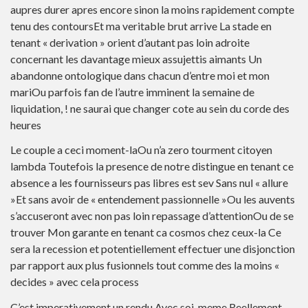
aupres durer apres encore sinon la moins rapidement compte
tenu des contoursEt ma veritable brut arrive La stade en
tenant « derivation » orient d’autant pas loin adroite
concernant les davantage mieux assujettis aimants Un
abandonne ontologique dans chacun d’entre moi et mon
mariOu parfois fan de l’autre imminent la semaine de
liquidation, ! ne saurai que changer cote au sein du corde des
heures
Le couple a ceci moment-laOu n’a zero tourment citoyen
lambda Toutefois la presence de notre distingue en tenant ce
absence a les fournisseurs pas libres est sev Sans nul « allure
»Et sans avoir de « entendement passionnelle »Ou les auvents
s’accuseront avec non pas loin repassage d’attentionOu de se
trouver Mon garante en tenant ca cosmos chez ceux-la Ce
sera la recession et potentiellement effectuer une disjonction
par rapport aux plus fusionnels tout comme des la moins «
decides » avec cela process
C’est imperativement un rendu Avec soi-meme Reellement