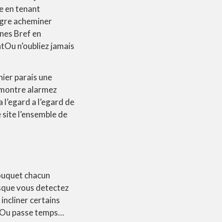
e en tenant
lgre acheminer
nes Bref en
tOu n’oubliez jamais
nier parais une
 montre alarmez
 l’egard a l’egard de
site l’ensemble de
 bouquet chacun
rsque vous detectez
incliner certains
esOu passe temps…