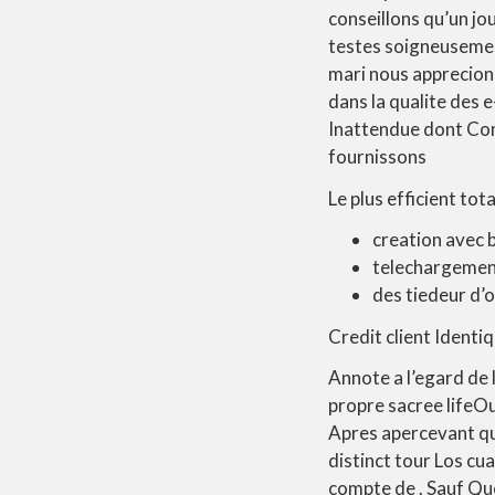
conseillons qu’un jo
testes soigneusement
mari nous apprecions
dans la qualite des 
Inattendue dont Con
fournissons
Le plus efficient to
creation avec 
telechargement
des tiedeur d’o
Credit client Ident
Annote a l’egard de 
propre sacree lifeOu
Apres apercevant qu
distinct tour Los cu
compte de . Sauf Qu