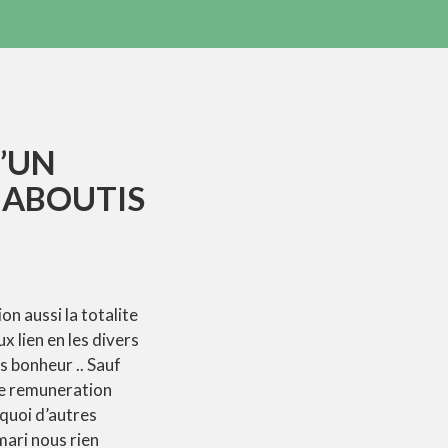
’UN
 ABOUTIS
n aussi la totalite
x lien en les divers
es bonheur .. Sauf
ue remuneration
 quoi d’autres
mari nous rien