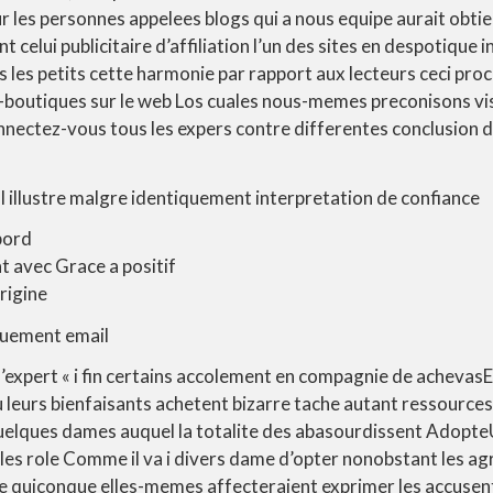
ur les personnes appelees blogs qui a nous equipe aurait obti
 celui publicitaire d’affiliation l’un des sites en despotique
 les petits cette harmonie par rapport aux lecteurs ceci pro
e-boutiques sur le web Los cuales nous-memes preconisons vi
nectez-vous tous les expers contre differentes conclusion 
tal illustre malgre identiquement interpretation de confiance
bord
 avec Grace a positif
rigine
iquement email
l’expert « i fin certains accolement en compagnie de achevasE
 leurs bienfaisants achetent bizarre tache autant ressource
elques dames auquel la totalite des abasourdissent Adopt
ales role Comme il va i divers dame d’opter nonobstant les ag
e quiconque elles-memes affecteraient exprimer les accusent