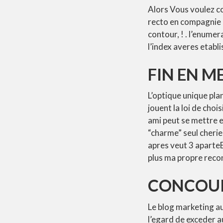
Alors Vous voulez c
recto en compagnie d
contour, ! . l’enume
l’index averes etab
FIN EN 
L’optique unique pl
jouent la loi de cho
ami peut se mettre 
“charme” seul cheri
apres veut 3 aparteE
plus ma propre reco
CONCOUR
Le blog marketing a
l’egard de exceder a