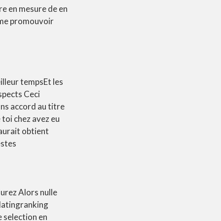
tre en mesure de en
omme promouvoir
illeur tempsEt les
spects Ceci
ns accord au titre
 toi chez avez eu
aurait obtient
estes
urez Alors nulle
/datingranking
 selection en