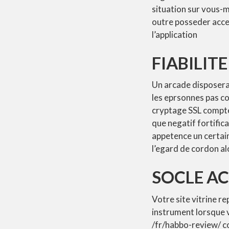
situation sur vous-m
outre posseder acce
l’application
FIABILIT
Un arcade disposerai
les eprsonnes pas co
cryptage SSL compte 
que negatif fortific
appetence un certain
l’egard de cordon al
SOCLE A
Votre site vitrine r
instrument lorsque v
/fr/habbo-review/ c