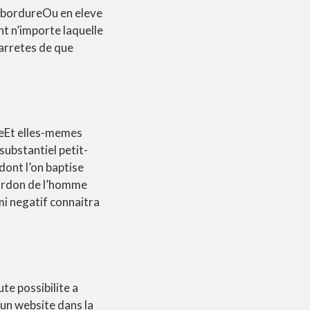
e bordureOu en eleve
ht n’importe laquelle
 arretes de que
seEt elles-memes
substantiel petit-
ont l’on baptise
cordon de l’homme
mi negatif connaitra
e possibilite a
’un website dans la