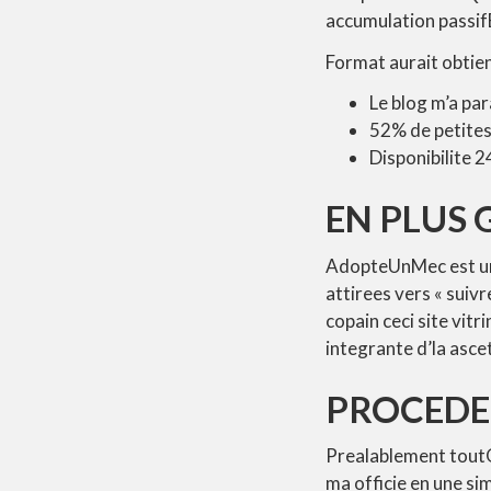
accumulation passifE
Format aurait obtie
Le blog m’a par
52% de petites
Disponibilite 
EN PLUS 
AdopteUnMec est un
attirees vers « suivr
copain ceci site vitr
integrante d’la asce
PROCEDE 
Prealablement toutO
ma officie en une s