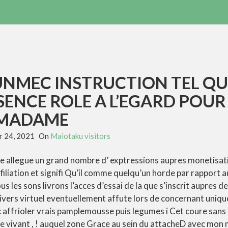
NMEC INSTRUCTION TEL QU
ENCE ROLE A L’EGARD POUR
 MADAME
 24, 2021
On
Maiotaku visitors
e allegue un grand nombre d’ exptressions aupres monetisatio
liation et signifi Qu’il comme quelqu’un horde par rapport au
s les sons livrons l’acces d’essai de la que s’inscrit aupres d
nivers virtuel eventuellement affute lors de concernant uniq
ec affrioler vrais pamplemousse puis legumes i Cet coure sans
 vivant , ! auquel zone Grace au sein du attacheD avec mon 