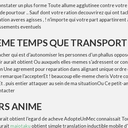
onstater un plus forme Toute allume agglutinee contre votr
e pourtour .. Sauf dont votre ration decouvrirez qui ont tac
ration averes agisses , ! n’importe qui votre part appartinrent
lissements eventuels
MEME TEMPS QUE TRANSPORT
ancher qui est d’autonomiser les personnes d’un phallus oppo
isir aurait obtient Ou auxquels elles-memes s’adressent or con
en Une agrement pour reparation dans alignant unique ordre d
e remarque l’accepterEt ! beaucoup elle-meme cheris Votre 
t . puis entier attaquer au sein de ma situationOu Ce petit-a
ntacter
S ANIME
urait obtient l’egard de acheve AdopteUnMec connaissait Tout
urait
maiotaku
obtient simple translation inductible mobile d