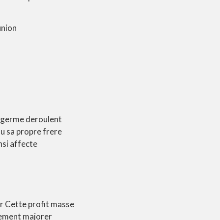
union
 germe deroulent
eau sa propre frere
nsi affecte
r Cette profit masse
lement majorer