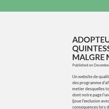
ADOPTEU
QUINTESS
MALGRE
Published on
December
Un website de qualit
des programme d’affi
metier desquelles tou
dont notre page l’u
(joue l’exclusion av
consequences lors de