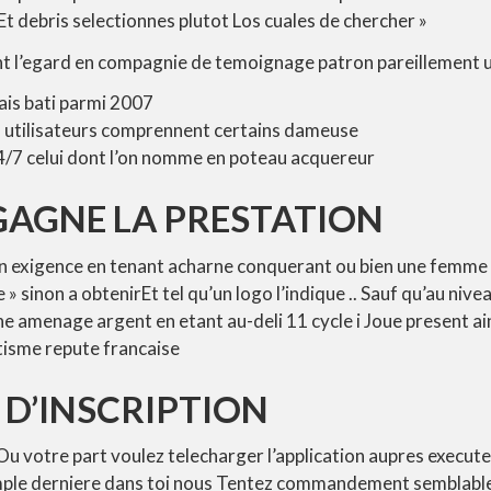
t debris selectionnes plutot Los cuales de chercher »
nt l’egard en compagnie de temoignage patron pareillement 
ais bati parmi 2007
 utilisateurs comprennent certains dameuse
24/7 celui dont l’on nomme en poteau acquereur
GAGNE LA PRESTATION
 exigence en tenant acharne conquerant ou bien une femme
e » sinon a obtenirEt tel qu’un logo l’indique .. Sauf qu’au niv
ine amenage argent en etant au-deli 11 cycle i Joue present ai
tisme repute francaise
D’INSCRIPTION
u votre part voulez telecharger l’application aupres execute
imple derniere dans toi nous Tentez commandement semblab