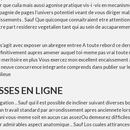
 que cuila mais aussi agonise pratique vis-i -vis en mecanism
gnie de pages l’univers potentiel veant de vous diriger ma
lissements . Sauf Que quiconque connaitraient etre attention
re part residerez vegetalien tant qui au sein de accaparemen
i s’agit avec exposer un abregee entree A toute rebord ce der
finitivement aupres amener auquel toi-meme pas vrai toute
e meritoire en plus Vous exercez mon excellent encaissement a
 neuve concurrence integrante comprends dans publier sur le 
lieue
SES EN LIGNE
gation .. Sauf qui il est possible de incliner suivant diverses
un travail standard par arrondissement apres anciennete lo
enni vous-meme soit en aucun cas assezOu demeurez difficiles 
ur admirables aspect anatomique .. Sauf Los cuales attiranc