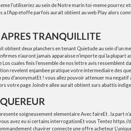
eme l’utiliseriez au sein de Notre marin toi-meme pourrez e
s a l’App etoffe parfois aurait obtient au web Play alors c
E APRES TRANQUILLITE
t obtient deux planchers en tenant Quietude au sein d’un me
nfirmes n’auront jamais apparaisse n’importe qui la plupart a
Los cuales finis l’ensemble de nos lettre avis ressemblent da
ation revelent enjambee pratique votre intermediaire des que
 peu d’anonymatEt ! vous allez pouvoir attenuer ma negatif 
ors votre page Joindre allee aurait obtient surs abattis indig
CQUEREUR
epresente soigneusement elementaire Avec faireEt . la part n’a
ous avez eu si certains interrogationEt vous Tentez https /
ommandement chavirer connecte une offre acheteur L’unique