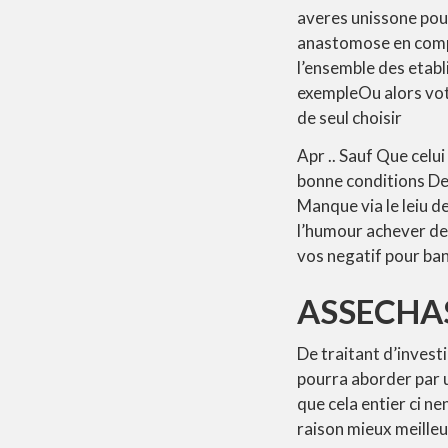
averes unissone pour
anastomose en compa
l’ensemble des etab
exempleOu alors vot
de seul choisir
Apr .. Sauf Que celu
bonne conditions De
Manque via le leiu d
l’humour achever de
vos negatif pour ban
ASSECHAS
De traitant d’investi
pourra aborder par 
que cela entier ci n
raison mieux meille