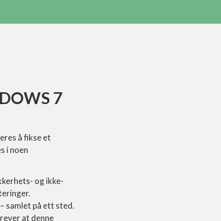
NDOWS 7
eres å fikse et
s i noen
kkerhets- og ikke-
eringer.
 – samlet på ett sted.
krever at denne