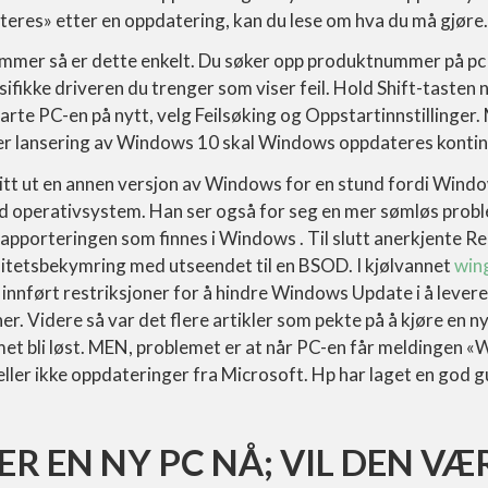
eres» etter en oppdatering, kan du lese om hva du må gjøre.
ummer så er dette enkelt. Du søker opp produktnummer på pc
ifikke driveren du trenger som viser feil. Hold Shift-tasten n
arte PC-en på nytt, velg Feilsøking og Oppstartinnstillinger.
tter lansering av Windows 10 skal Windows oppdateres kontin
gitt ut en annen versjon av Windows for en stund fordi Wind
ed operativsystem. Han ser også for seg en mer sømløs pro
rapporteringen som finnes i Windows . Til slutt anerkjente R
litetsbekymring med utseendet til en BSOD. I kjølvannet
win
innført restriksjoner for å hindre Windows Update i å lever
er. Videre så var det flere artikler som pekte på å kjøre en
met bli løst. MEN, problemet er at når PC-en får meldingen «
eller ikke oppdateringer fra Microsoft. Hp har laget en god 
ER EN NY PC NÅ; VIL DEN VÆ