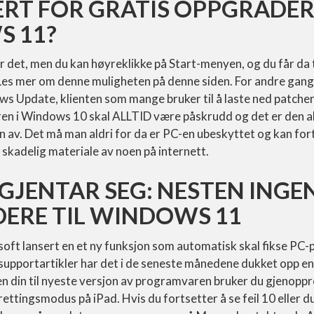
ERT FOR GRATIS OPPGRADER
 11?
ver det, men du kan høyreklikke på Start-menyen, og du får da 
 Les mer om denne muligheten på denne siden. For andre gan
Update, klienten som mange bruker til å laste ned patcher o
 i Windows 10 skal ALLTID være påskrudd og det er den allti
 av. Det må man aldri for da er PC-en ubeskyttet og kan fort b
 skadelig materiale av noen på internett.
GJENTAR SEG: NESTEN INGEN
ERE TIL WINDOWS 11
rosoft lansert en et ny funksjon som automatisk skal fikse PC
upportartikler har det i de seneste månedene dukket opp en “
n din til nyeste versjon av programvaren bruker du gjenopp
ettingsmodus på iPad. Hvis du fortsetter å se feil 10 eller du