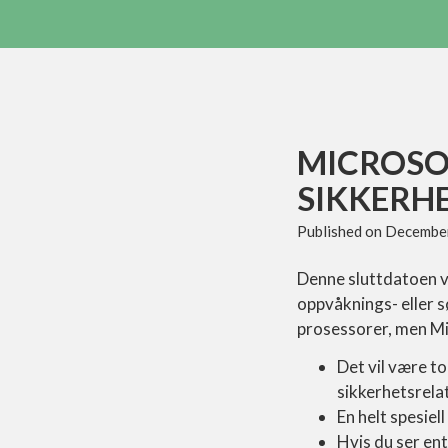
MICROSO
SIKKERH
Published on
December
Denne sluttdatoen vil
oppvåknings- eller s
prosessorer, men Mic
Det vil være t
sikkerhetsrela
En helt spesiel
Hvis du ser en