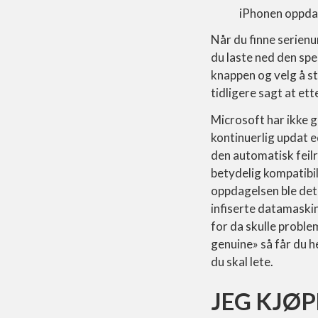
iPhonen oppdat
Når du finne serien
du laste ned den spes
knappen og velg å st
tidligere sagt at e
Microsoft har ikke 
kontinuerlig updat 
den automatisk feil
betydelig kompatibi
oppdagelsen ble det 
infiserte datamaskin
for da skulle proble
genuine» så får du h
du skal lete.
JEG KJØP