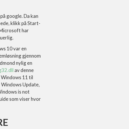
 på google. Da kan
ede, klikk på Start-
 Microsoft har
uerlig.
ows 10 var en
blemløsning gjennom
edmond nylig en
g32.dll
av denne
e Windows 11 til
 ny Windows Update,
Windows is not
guide som viser hvor
RE