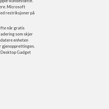
Apple-kundestøtte.
ere. Microsoft
med restriksjoner på
te når gratis
gradering som skjer
ppdatere enheten
er gjenopprettingen.
et Desktop Gadget