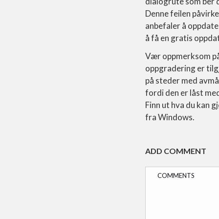
dialogrute som ber
Denne feilen påvirk
anbefaler å oppdater
å få en gratis oppda
Vær oppmerksom på a
oppgradering er tilg
på steder med avmål
fordi den er låst me
Finn ut hva du kan 
fra Windows.
ADD COMMENT