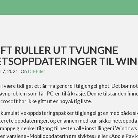
FT RULLER UT TVUNGNE
ETSOPPDATERINGER TIL WI
 7, 2021
On
Dll-Filer
 være tidligst ett år fra generell tilgjengelighet. Det bør not
øvnproblem som får PC-en til å krasje. Denne tilstanden finne
rosoft har ikke gitt ut en nøyaktig liste.
o kumulative oppdateringspakker tilgjengelig; en med både si
terete oppdateringer, og en annen med kun sikkerhetsoppdat
l mappe gir enkel tilgang til nesten alle innstillinger i Windows
ten varslene «Mobiloppdatering mislyktes» eller «Apple Pay 