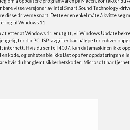
 deg om å oppdatere programvaren på Macen, kontakter du 
er bare visse versjoner av Intel Smart Sound Technology-driv
e disse driverne snart. Dette er en enkel måte å kvitte seg 
tering til Windows 11.
t etter at Windows 11 er utgitt, vil Windows Update bekref
jengelig for din PC. ISP-avgifter kan påløpe for enhver opp
t internett. Hvis du ser feil 4037, kan datamaskinen ikke o
d en kode, og enheten ble ikke låst opp før oppdateringen ell
gjøre hvis du har glemt sikkerhetskoden. Microsoft har fjern