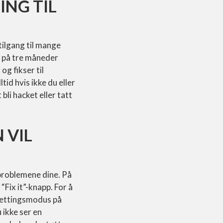
ING TIL
tilgang til mange
g på tre måneder
g fikser til
d hvis ikke du eller
li hacket eller tatt
 VIL
-problemene dine. På
Fix it”-knapp. For å
rettingsmodus på
 ikke ser en