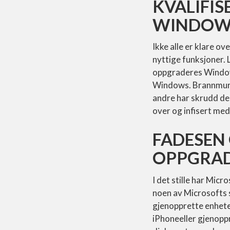
KVALIFIS
WINDOWS
Ikke alle er klare o
nyttige funksjoner.
oppgraderes Windows 
Windows. Brannmuren
andre har skrudd den
over og infisert med
FADESEN 
OPPGRAD
I det stille har Mic
noen av Microsofts s
gjenopprette enhete
iPhoneeller gjenoppr