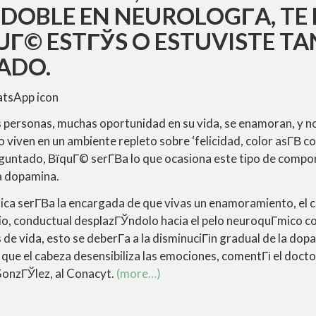
 DOBLE EN NEUROLOGГ­A, TE
UГ© ESTГЎS O ESTUVISTE TA
ADO.
tsApp icon
s personas, muchas oportunidad en su vida, se enamoran, y n
viven en un ambiente repleto sobre ‘felicidad, color asГ­В­ com
guntado, ВїquГ© serГ­В­a lo que ocasiona este tipo de comp
a dopamina.
ica serГ­В­a la encargada de que vivas un enamoramiento, el cu
rio, conductual desplazГЎndolo hacia el pelo neuroquГ­mico c
 de vida, esto se deberГ­a a la disminuciГіn gradual de la dop
l que el cabeza desensibiliza las emociones, comentГі el docto
GonzГЎlez, al Conacyt.
(more…)