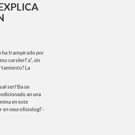
 EXPLICA
N
o ha transpirado por
o cursilerГ­a”, sin
ortamiento? La
al serГ­В­a un
ondicionado an una
amina en este
r en neurofisiologГ­