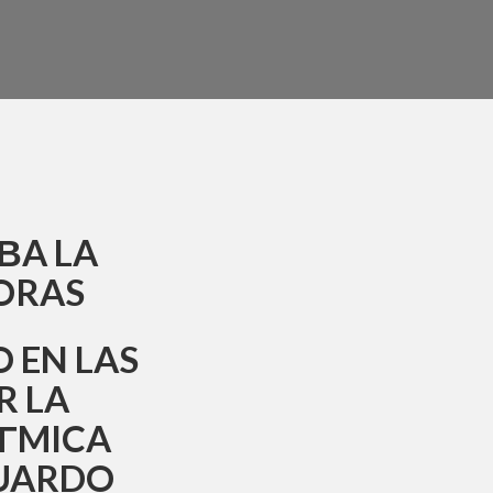
В­A LA
MORAS
 EN LAS
R LA
Г­MICA
DUARDO