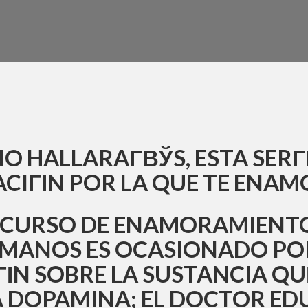
O HALLARAГ­ВЎS, ESTA SERГ­
ACIГІN POR LA QUE TE ENA
SCURSO DE ENAMORAMIENTO
UMANOS ES OCASIONADO PO
ГІN SOBRE LA SUSTANCIA QU
 DOPAMINA; EL DOCTOR E