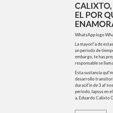
CALIXTO,
EL POR Q
ENAMOR
WhatsApp logo Wha
La mayorГ­a de esta
un periodo de tiempo 
embargo, te has pre
responsable se llam
Esta sustancia quГ­m
desarrollo transito
duraciГіn de 3 aГ±os
periodo, lapsus en e
a, Eduardo Calixto 