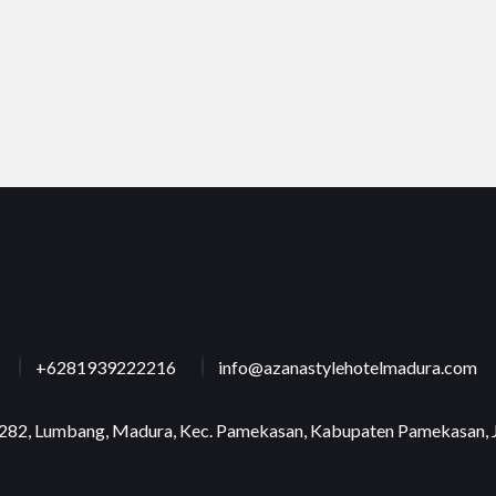
+6281939222216
info@azanastylehotelmadura.com
o.282, Lumbang, Madura, Kec. Pamekasan, Kabupaten Pamekasan,