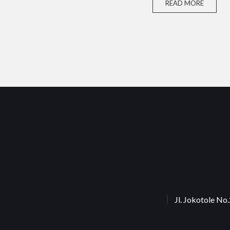
READ MORE
Jl. Jokotole N