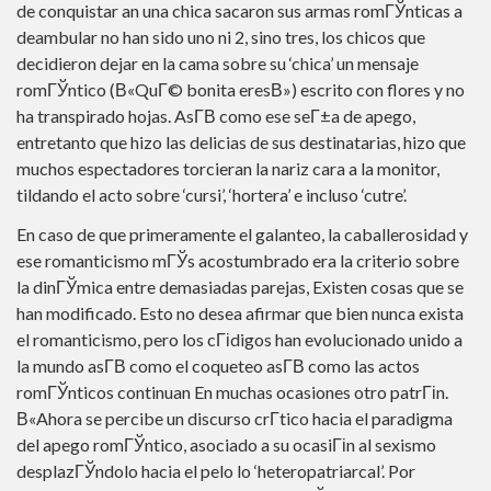
de conquistar an una chica sacaron sus armas romГЎnticas a
deambular no han sido uno ni 2, sino tres, los chicos que
decidieron dejar en la cama sobre su ‘chica’ un mensaje
romГЎntico (В«QuГ© bonita eresВ») escrito con flores y no
ha transpirado hojas. AsГ­В­ como ese seГ±a de apego,
entretanto que hizo las delicias de sus destinatarias, hizo que
muchos espectadores torcieran la nariz cara a la monitor,
tildando el acto sobre ‘cursi’, ‘hortera’ e incluso ‘cutre’.
En caso de que primeramente el galanteo, la caballerosidad y
ese romanticismo mГЎs acostumbrado era la criterio sobre
la dinГЎmica entre demasiadas parejas, Existen cosas que se
han modificado. Esto no desea afirmar que bien nunca exista
el romanticismo, pero los cГіdigos han evolucionado unido a
la mundo asГ­В­ como el coqueteo asГ­В­ como las actos
romГЎnticos continuan En muchas ocasiones otro patrГіn.
В«Ahora se percibe un discurso crГ­tico hacia el paradigma
del apego romГЎntico, asociado a su ocasiГіn al sexismo
desplazГЎndolo hacia el pelo lo ‘heteropatriarcal’. Por