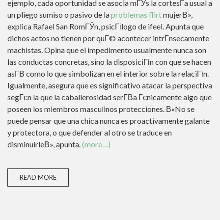
ejemplo, cada oportunidad se asocia mГЎs la cortesГ­a usual a
un pliego sumiso o pasivo de la
problemas flirt
mujerВ»,
explica Rafael San RomГЎn, psicГіlogo de ifeel. Apunta que
dichos actos no tienen por quГ© acontecer intrГ­nsecamente
machistas. Opina que el impedimento usualmente nunca son
las conductas concretas, sino la disposiciГіn con que se hacen
asГ­В­ como lo que simbolizan en el interior sobre la relaciГіn.
Igualmente, asegura que es significativo atacar la perspectiva
segГєn la que la caballerosidad serГ­В­a Гєnicamente algo que
poseen los miembros masculinos protecciones. В«No se
puede pensar que una chica nunca es proactivamente galante
y protectora, o que defender al otro se traduce en
disminuirleВ», apunta.
(more…)
READ MORE