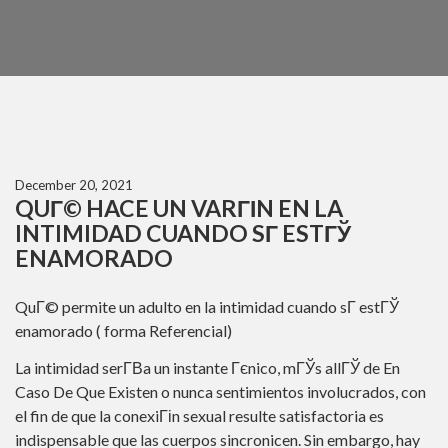
December 20, 2021
QUГ© HACE UN VARГІN EN LA
INTIMIDAD CUANDO SГ­ ESTГЎ
ENAMORADO
QuГ© permite un adulto en la intimidad cuando sГ­ estГЎ
enamorado ( forma Referencial)
La intimidad serГ­В­a un instante Гєnico, mГЎs allГЎ de En
Caso De Que Existen o nunca sentimientos involucrados, con
el fin de que la conexiГіn sexual resulte satisfactoria es
indispensable que las cuerpos sincronicen. Sin embargo, hay