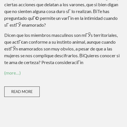
ciertas acciones que delatan a los varones, que si bien digan
que no sienten alguna cosa duro sГ­ lo realizan. ВїTe has
preguntado quГ© permite un varГіn en la intimidad cuando
sГ­ estГЎ enamorado?
Dicen que los miembros masculinos son mГЎs territoriales,
que actГєan conforme a su instinto animal, aunque cuando
estГЎn enamorados son muy obvios, a pesar de que a las
mujeres se nos complique descifrarlos. ВїQuieres conocer si
te ama de certeza? Presta consideraciГіn
(more…)
READ MORE